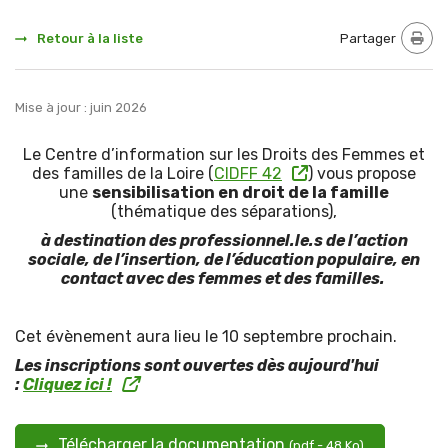
Retour à la liste
Partager
Impri
Mise à jour : juin 2026
Le Centre d’information sur les Droits des Femmes et
des familles de la Loire (
CIDFF 42
) vous propose
une
sensibilisation en droit de la famille
(thématique des séparations),
à destination des professionnel.le.s de l’action
sociale, de l’insertion, de l’éducation populaire, en
contact avec des femmes et des familles.
Cet évènement aura lieu le 10 septembre prochain.
Les inscriptions sont ouvertes dès aujourd'hui
:
Cliquez ici !
Télécharger la documentation
(pdf - 48 Ko)