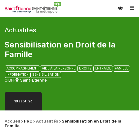
Accessib
Actualités
Sensibilisation en Droit de la
Famille
ACCOMPAGNEMENT
AIDE À LA PERSONNE
DROITS
ENTRAIDE
FAMILLE
INFORMATION
SENSIBILISATION
CIDFF
Saint-Étienne
10 sept. 26
Accueil
PRO
Actualités
Sensibilisation en Droit de la
>
>
>
Famille