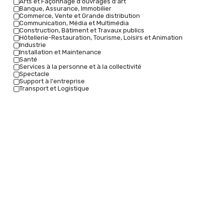
Arts et Façonnage d'ouvrages d'art
Banque, Assurance, Immobilier
Commerce, Vente et Grande distribution
Communication, Média et Multimédia
Construction, Bâtiment et Travaux publics
Hôtellerie-Restauration, Tourisme, Loisirs et Animation
Industrie
Installation et Maintenance
Santé
Services à la personne et à la collectivité
Spectacle
Support à l'entreprise
Transport et Logistique