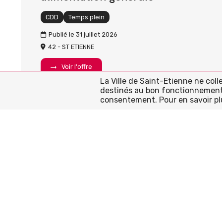
CDD
Temps plein
Publié le 31 juillet 2026
42 - ST ETIENNE
Voir l'offre
La Ville de Saint-Etienne ne col
destinés au bon fonctionnement d
consentement. Pour en savoir pl
Conseiller/e de vente en lingerie
(H/F)
CDI
Temps partiel
Publié le 04 août 2026
ROUGEGORGE LINGERIE