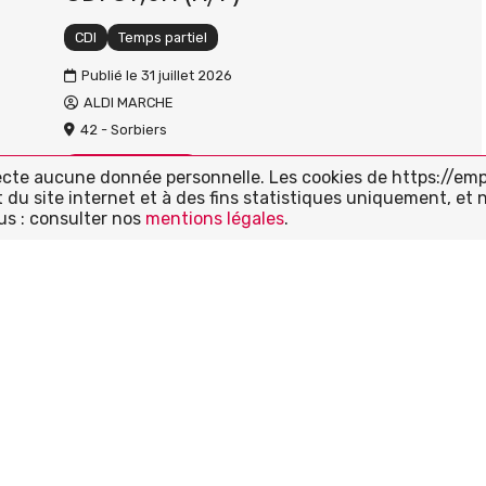
CDI
Temps partiel
Publié le 31 juillet 2026
ALDI MARCHE
42 - Sorbiers
Voir l'offre
lecte aucune donnée personnelle. Les cookies de https://emp
u site internet et à des fins statistiques uniquement, et 
us : consulter nos
mentions légales
.
Assistant administratif et
commercial / Assistante
administrative (H/F)
CDI
Temps plein
Publié le 30 juillet 2026